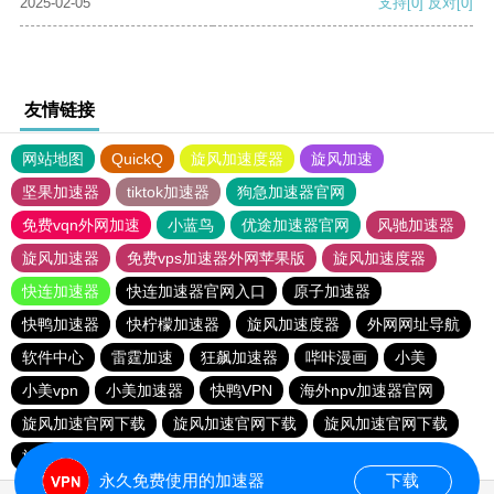
2025-02-05
支持
[0]
反对
[0]
友情链接
网站地图
QuickQ
旋风加速度器
旋风加速
坚果加速器
tiktok加速器
狗急加速器官网
免费vqn外网加速
小蓝鸟
优途加速器官网
风驰加速器
旋风加速器
免费vps加速器外网苹果版
旋风加速度器
快连加速器
快连加速器官网入口
原子加速器
快鸭加速器
快柠檬加速器
旋风加速度器
外网网址导航
软件中心
雷霆加速
狂飙加速器
哔咔漫画
小美
小美vpn
小美加速器
快鸭VPN
海外npv加速器官网
旋风加速官网下载
旋风加速官网下载
旋风加速官网下载
旋风加速官网下载
永久免费使用的加速器
下载