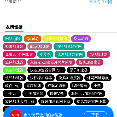
2025-02-12
支持
[0]
反对
[0]
友情链接
网站地图
QuickQ
旋风加速度器
旋风加速
坚果加速器
tiktok加速器
狗急加速器官网
免费vqn外网加速
小蓝鸟
优途加速器官网
风驰加速器
旋风加速器
免费vps加速器外网苹果版
旋风加速度器
快连加速器
快连加速器官网入口
原子加速器
快鸭加速器
快柠檬加速器
旋风加速度器
外网网址导航
软件中心
雷霆加速
狂飙加速器
哔咔漫画
小美
小美vpn
小美加速器
快鸭VPN
海外npv加速器官网
旋风加速官网下载
旋风加速官网下载
旋风加速官网下载
旋风加速官网下载
永久免费使用的加速器
下载