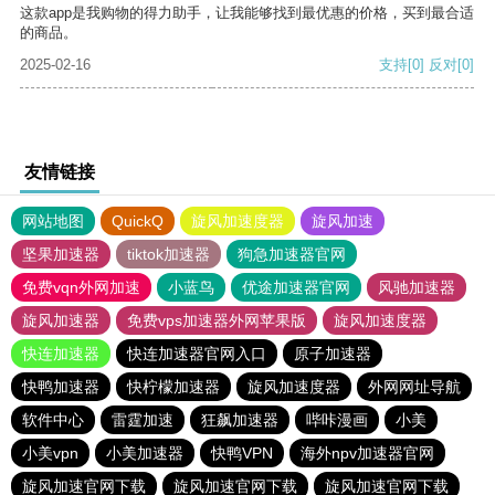
这款app是我购物的得力助手，让我能够找到最优惠的价格，买到最合适
的商品。
2025-02-16
支持
[0]
反对
[0]
友情链接
网站地图
QuickQ
旋风加速度器
旋风加速
坚果加速器
tiktok加速器
狗急加速器官网
免费vqn外网加速
小蓝鸟
优途加速器官网
风驰加速器
旋风加速器
免费vps加速器外网苹果版
旋风加速度器
快连加速器
快连加速器官网入口
原子加速器
快鸭加速器
快柠檬加速器
旋风加速度器
外网网址导航
软件中心
雷霆加速
狂飙加速器
哔咔漫画
小美
小美vpn
小美加速器
快鸭VPN
海外npv加速器官网
旋风加速官网下载
旋风加速官网下载
旋风加速官网下载