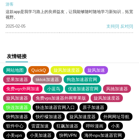
游客
这款app是我学习路上的良师益友，让我能够随时随地学习新知识，拓宽
视野。
2025-02-05
支持
[0]
反对
[0]
友情链接
网站地图
QuickQ
旋风加速度器
旋风加速
坚果加速器
tiktok加速器
狗急加速器官网
免费vqn外网加速
小蓝鸟
优途加速器官网
风驰加速器
旋风加速器
免费vps加速器外网苹果版
旋风加速度器
快连加速器
快连加速器官网入口
原子加速器
快鸭加速器
快柠檬加速器
旋风加速度器
外网网址导航
软件中心
雷霆加速
狂飙加速器
哔咔漫画
小美
小美vpn
小美加速器
快鸭VPN
海外npv加速器官网