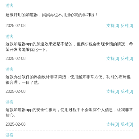
游客
超级好用的加速器，妈妈再也不用担心我的学习啦！
2025-02-08
支持
[0]
反对
[0]
游客
这款加速器app的加速效果还是不错的，但偶尔也会出现卡顿的情况，希
望开发者能够优化一下。
2025-02-08
支持
[0]
反对
[0]
游客
这款办公软件的界面设计非常简洁，使用起来非常方便。功能的布局也
很合理，一目了然。
2025-02-08
支持
[0]
反对
[0]
游客
这款加速器app的安全性很高，使用过程中不会泄露个人信息，让我非常
放心。
2025-02-08
支持
[0]
反对
[0]
游客