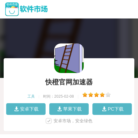
快橙官网加速器
工具
|
时间：2025-02-08
|
安卓下载
苹果下载
PC下载
安卓市场，安全绿色