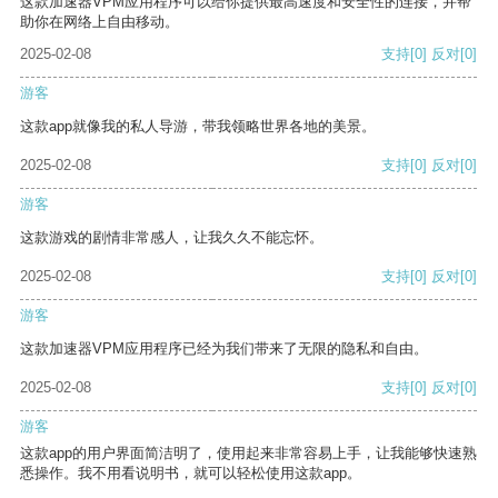
这款加速器VPM应用程序可以给你提供最高速度和安全性的连接，并帮
助你在网络上自由移动。
2025-02-08
支持
[0]
反对
[0]
游客
这款app就像我的私人导游，带我领略世界各地的美景。
2025-02-08
支持
[0]
反对
[0]
游客
这款游戏的剧情非常感人，让我久久不能忘怀。
2025-02-08
支持
[0]
反对
[0]
游客
这款加速器VPM应用程序已经为我们带来了无限的隐私和自由。
2025-02-08
支持
[0]
反对
[0]
游客
这款app的用户界面简洁明了，使用起来非常容易上手，让我能够快速熟
悉操作。我不用看说明书，就可以轻松使用这款app。