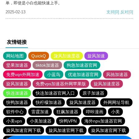
单，即使是小白也能快速上手。
2025-02-13
支持
[0]
反对
[0]
友情链接
网站地图
QuickQ
旋风加速度器
旋风加速
坚果加速器
tiktok加速器
狗急加速器官网
免费vqn外网加速
小蓝鸟
优途加速器官网
风驰加速器
旋风加速器
免费vps加速器外网苹果版
旋风加速度器
快连加速器
快连加速器官网入口
原子加速器
快鸭加速器
快柠檬加速器
旋风加速度器
外网网址导航
软件中心
雷霆加速
狂飙加速器
哔咔漫画
小美
小美vpn
小美加速器
快鸭VPN
海外npv加速器官网
旋风加速官网下载
旋风加速官网下载
旋风加速官网下载