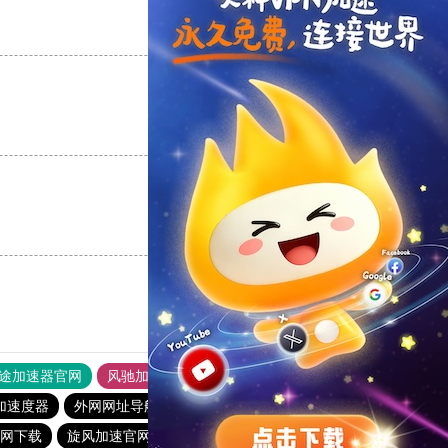
支持
[0]
反对
[0]
支持
[0]
反对
[0]
支持
[0]
反对
[0]
途加速器官网
风驰加速器
旋风加速器
加速度器
外网网址导航
软件中心
雷霆加速
狂飙加速器
网下载
旋风加速官网下载