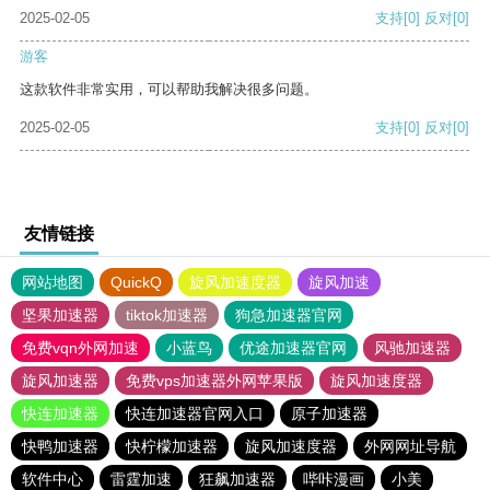
2025-02-05
支持
[0]
反对
[0]
游客
这款软件非常实用，可以帮助我解决很多问题。
2025-02-05
支持
[0]
反对
[0]
友情链接
网站地图
QuickQ
旋风加速度器
旋风加速
坚果加速器
tiktok加速器
狗急加速器官网
免费vqn外网加速
小蓝鸟
优途加速器官网
风驰加速器
旋风加速器
免费vps加速器外网苹果版
旋风加速度器
快连加速器
快连加速器官网入口
原子加速器
快鸭加速器
快柠檬加速器
旋风加速度器
外网网址导航
软件中心
雷霆加速
狂飙加速器
哔咔漫画
小美