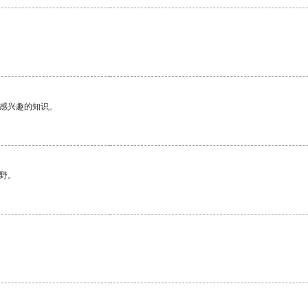
。
己感兴趣的知识。
野。